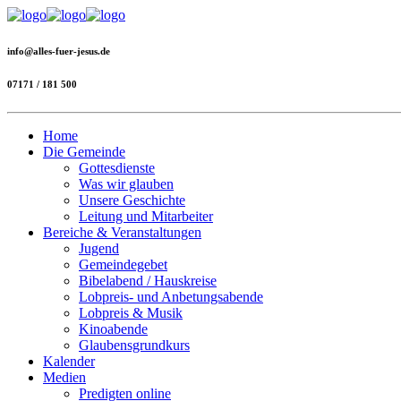
info@alles-fuer-jesus.de
07171 / 181 500
Home
Die Gemeinde
Gottesdienste
Was wir glauben
Unsere Geschichte
Leitung und Mitarbeiter
Bereiche & Veranstaltungen
Jugend
Gemeindegebet
Bibelabend / Hauskreise
Lobpreis- und Anbetungsabende
Lobpreis & Musik
Kinoabende
Glaubensgrundkurs
Kalender
Medien
Predigten online