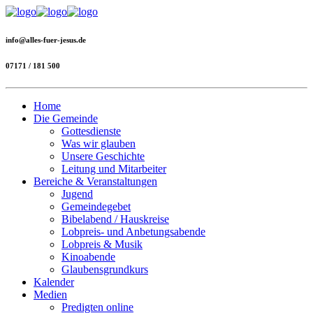
info@alles-fuer-jesus.de
07171 / 181 500
Home
Die Gemeinde
Gottesdienste
Was wir glauben
Unsere Geschichte
Leitung und Mitarbeiter
Bereiche & Veranstaltungen
Jugend
Gemeindegebet
Bibelabend / Hauskreise
Lobpreis- und Anbetungsabende
Lobpreis & Musik
Kinoabende
Glaubensgrundkurs
Kalender
Medien
Predigten online