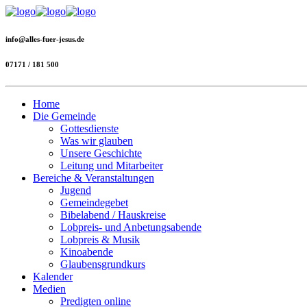
info@alles-fuer-jesus.de
07171 / 181 500
Home
Die Gemeinde
Gottesdienste
Was wir glauben
Unsere Geschichte
Leitung und Mitarbeiter
Bereiche & Veranstaltungen
Jugend
Gemeindegebet
Bibelabend / Hauskreise
Lobpreis- und Anbetungsabende
Lobpreis & Musik
Kinoabende
Glaubensgrundkurs
Kalender
Medien
Predigten online