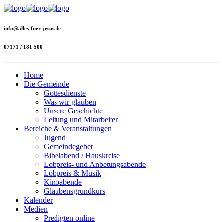
info@alles-fuer-jesus.de
07171 / 181 500
Home
Die Gemeinde
Gottesdienste
Was wir glauben
Unsere Geschichte
Leitung und Mitarbeiter
Bereiche & Veranstaltungen
Jugend
Gemeindegebet
Bibelabend / Hauskreise
Lobpreis- und Anbetungsabende
Lobpreis & Musik
Kinoabende
Glaubensgrundkurs
Kalender
Medien
Predigten online