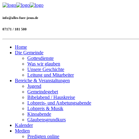
info@alles-fuer-jesus.de
07171 / 181 500
Home
Die Gemeinde
Gottesdienste
Was wir glauben
Unsere Geschichte
Leitung und Mitarbeiter
Bereiche & Veranstaltungen
Jugend
Gemeindegebet
Bibelabend / Hauskreise
Lobpreis- und Anbetungsabende
Lobpreis & Musik
Kinoabende
Glaubensgrundkurs
Kalender
Medien
Predigten online