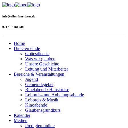
info@alles-fuer-jesus.de
07171 / 181 500
Home
Die Gemeinde
Gottesdienste
Was wir glauben
Unsere Geschichte
Leitung und Mitarbeiter
Bereiche & Veranstaltungen
Jugend
Gemeindegebet
Bibelabend / Hauskreise
Lobpreis- und Anbetungsabende
Lobpreis & Musik
Kinoabende
Glaubensgrundkurs
Kalender
Medien
Predigten online