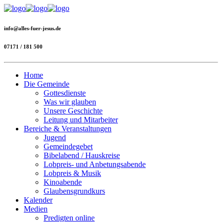
info@alles-fuer-jesus.de
07171 / 181 500
Home
Die Gemeinde
Gottesdienste
Was wir glauben
Unsere Geschichte
Leitung und Mitarbeiter
Bereiche & Veranstaltungen
Jugend
Gemeindegebet
Bibelabend / Hauskreise
Lobpreis- und Anbetungsabende
Lobpreis & Musik
Kinoabende
Glaubensgrundkurs
Kalender
Medien
Predigten online