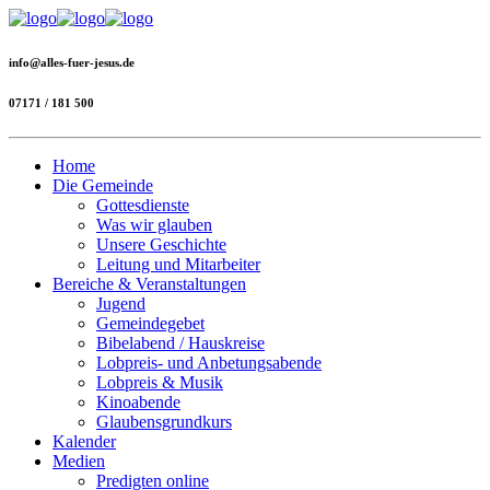
info@alles-fuer-jesus.de
07171 / 181 500
Home
Die Gemeinde
Gottesdienste
Was wir glauben
Unsere Geschichte
Leitung und Mitarbeiter
Bereiche & Veranstaltungen
Jugend
Gemeindegebet
Bibelabend / Hauskreise
Lobpreis- und Anbetungsabende
Lobpreis & Musik
Kinoabende
Glaubensgrundkurs
Kalender
Medien
Predigten online