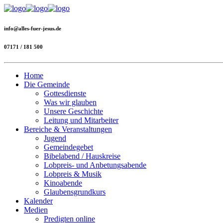
info@alles-fuer-jesus.de
07171 / 181 500
Home
Die Gemeinde
Gottesdienste
Was wir glauben
Unsere Geschichte
Leitung und Mitarbeiter
Bereiche & Veranstaltungen
Jugend
Gemeindegebet
Bibelabend / Hauskreise
Lobpreis- und Anbetungsabende
Lobpreis & Musik
Kinoabende
Glaubensgrundkurs
Kalender
Medien
Predigten online