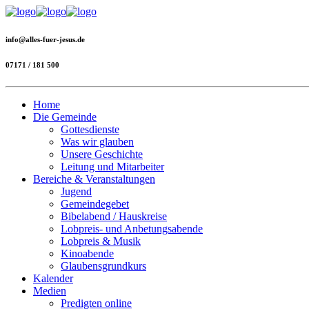
info@alles-fuer-jesus.de
07171 / 181 500
Home
Die Gemeinde
Gottesdienste
Was wir glauben
Unsere Geschichte
Leitung und Mitarbeiter
Bereiche & Veranstaltungen
Jugend
Gemeindegebet
Bibelabend / Hauskreise
Lobpreis- und Anbetungsabende
Lobpreis & Musik
Kinoabende
Glaubensgrundkurs
Kalender
Medien
Predigten online