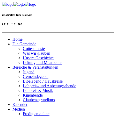
info@alles-fuer-jesus.de
07171 / 181 500
Home
Die Gemeinde
Gottesdienste
Was wir glauben
Unsere Geschichte
Leitung und Mitarbeiter
Bereiche & Veranstaltungen
Jugend
Gemeindegebet
Bibelabend / Hauskreise
Lobpreis- und Anbetungsabende
Lobpreis & Musik
Kinoabende
Glaubensgrundkurs
Kalender
Medien
Predigten online