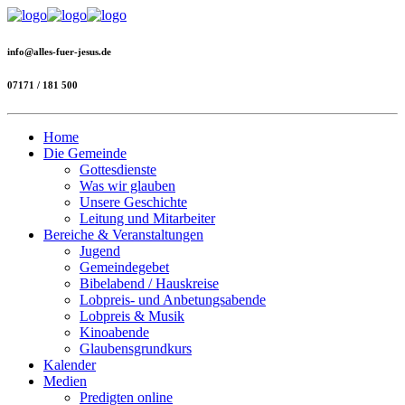
info@alles-fuer-jesus.de
07171 / 181 500
Home
Die Gemeinde
Gottesdienste
Was wir glauben
Unsere Geschichte
Leitung und Mitarbeiter
Bereiche & Veranstaltungen
Jugend
Gemeindegebet
Bibelabend / Hauskreise
Lobpreis- und Anbetungsabende
Lobpreis & Musik
Kinoabende
Glaubensgrundkurs
Kalender
Medien
Predigten online