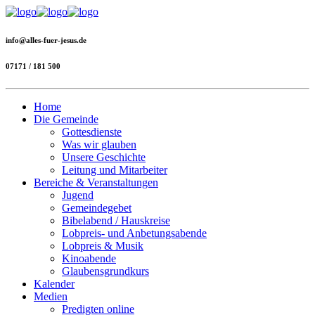
info@alles-fuer-jesus.de
07171 / 181 500
Home
Die Gemeinde
Gottesdienste
Was wir glauben
Unsere Geschichte
Leitung und Mitarbeiter
Bereiche & Veranstaltungen
Jugend
Gemeindegebet
Bibelabend / Hauskreise
Lobpreis- und Anbetungsabende
Lobpreis & Musik
Kinoabende
Glaubensgrundkurs
Kalender
Medien
Predigten online