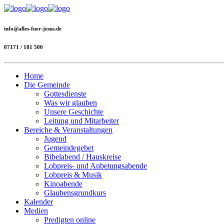
info@alles-fuer-jesus.de
07171 / 181 500
Home
Die Gemeinde
Gottesdienste
Was wir glauben
Unsere Geschichte
Leitung und Mitarbeiter
Bereiche & Veranstaltungen
Jugend
Gemeindegebet
Bibelabend / Hauskreise
Lobpreis- und Anbetungsabende
Lobpreis & Musik
Kinoabende
Glaubensgrundkurs
Kalender
Medien
Predigten online