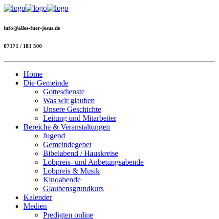
info@alles-fuer-jesus.de
07171 / 181 500
Home
Die Gemeinde
Gottesdienste
Was wir glauben
Unsere Geschichte
Leitung und Mitarbeiter
Bereiche & Veranstaltungen
Jugend
Gemeindegebet
Bibelabend / Hauskreise
Lobpreis- und Anbetungsabende
Lobpreis & Musik
Kinoabende
Glaubensgrundkurs
Kalender
Medien
Predigten online