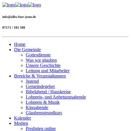
info@alles-fuer-jesus.de
07171 / 181 500
Home
Die Gemeinde
Gottesdienste
Was wir glauben
Unsere Geschichte
Leitung und Mitarbeiter
Bereiche & Veranstaltungen
Jugend
Gemeindegebet
Bibelabend / Hauskreise
Lobpreis- und Anbetungsabende
Lobpreis & Musik
Kinoabende
Glaubensgrundkurs
Kalender
Medien
Predigten online