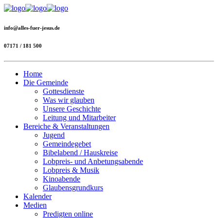
info@alles-fuer-jesus.de
07171 / 181 500
Home
Die Gemeinde
Gottesdienste
Was wir glauben
Unsere Geschichte
Leitung und Mitarbeiter
Bereiche & Veranstaltungen
Jugend
Gemeindegebet
Bibelabend / Hauskreise
Lobpreis- und Anbetungsabende
Lobpreis & Musik
Kinoabende
Glaubensgrundkurs
Kalender
Medien
Predigten online