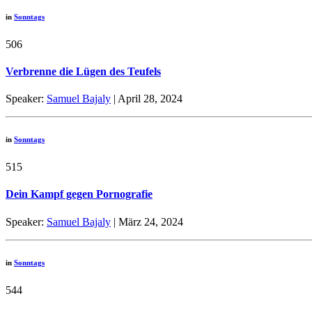
in
Sonntags
506
Verbrenne die Lügen des Teufels
Speaker:
Samuel Bajaly
| April 28, 2024
in
Sonntags
515
Dein Kampf gegen Pornografie
Speaker:
Samuel Bajaly
| März 24, 2024
in
Sonntags
544