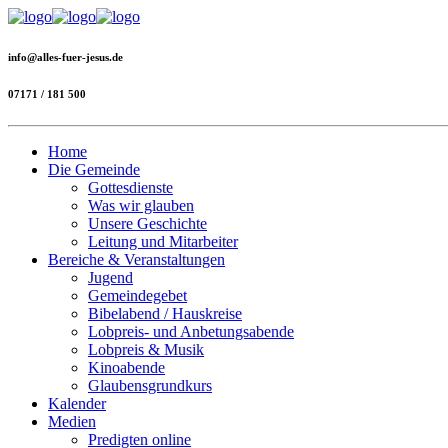
info@alles-fuer-jesus.de
07171 / 181 500
Home
Die Gemeinde
Gottesdienste
Was wir glauben
Unsere Geschichte
Leitung und Mitarbeiter
Bereiche & Veranstaltungen
Jugend
Gemeindegebet
Bibelabend / Hauskreise
Lobpreis- und Anbetungsabende
Lobpreis & Musik
Kinoabende
Glaubensgrundkurs
Kalender
Medien
Predigten online