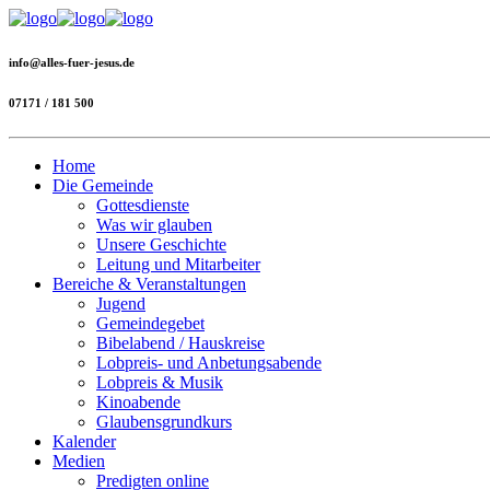
info@alles-fuer-jesus.de
07171 / 181 500
Home
Die Gemeinde
Gottesdienste
Was wir glauben
Unsere Geschichte
Leitung und Mitarbeiter
Bereiche & Veranstaltungen
Jugend
Gemeindegebet
Bibelabend / Hauskreise
Lobpreis- und Anbetungsabende
Lobpreis & Musik
Kinoabende
Glaubensgrundkurs
Kalender
Medien
Predigten online