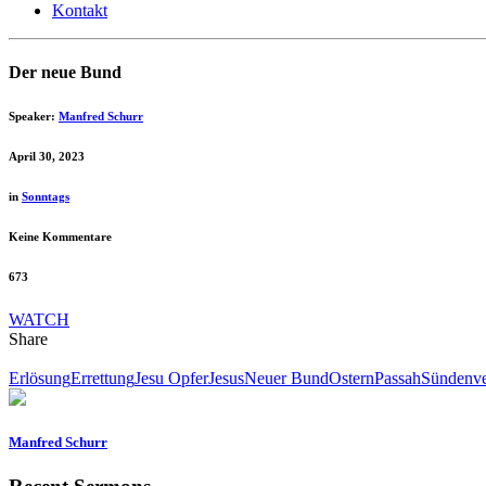
Kontakt
Der neue Bund
Speaker:
Manfred Schurr
April 30, 2023
in
Sonntags
Keine Kommentare
673
WATCH
Share
Erlösung
Errettung
Jesu Opfer
Jesus
Neuer Bund
Ostern
Passah
Sündenv
Manfred Schurr