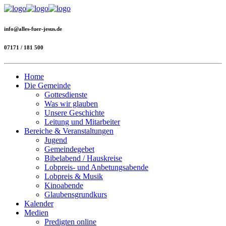
info@alles-fuer-jesus.de
07171 / 181 500
Home
Die Gemeinde
Gottesdienste
Was wir glauben
Unsere Geschichte
Leitung und Mitarbeiter
Bereiche & Veranstaltungen
Jugend
Gemeindegebet
Bibelabend / Hauskreise
Lobpreis- und Anbetungsabende
Lobpreis & Musik
Kinoabende
Glaubensgrundkurs
Kalender
Medien
Predigten online