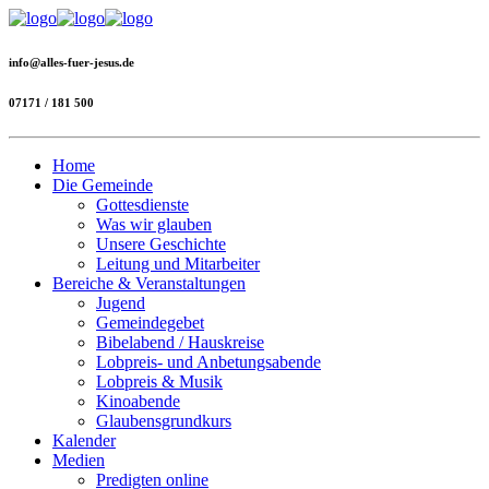
info@alles-fuer-jesus.de
07171 / 181 500
Home
Die Gemeinde
Gottesdienste
Was wir glauben
Unsere Geschichte
Leitung und Mitarbeiter
Bereiche & Veranstaltungen
Jugend
Gemeindegebet
Bibelabend / Hauskreise
Lobpreis- und Anbetungsabende
Lobpreis & Musik
Kinoabende
Glaubensgrundkurs
Kalender
Medien
Predigten online