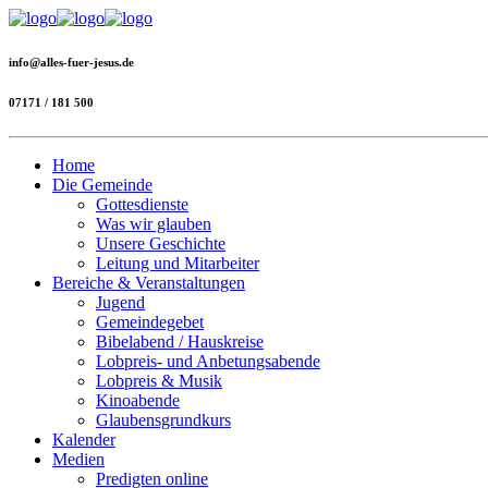
info@alles-fuer-jesus.de
07171 / 181 500
Home
Die Gemeinde
Gottesdienste
Was wir glauben
Unsere Geschichte
Leitung und Mitarbeiter
Bereiche & Veranstaltungen
Jugend
Gemeindegebet
Bibelabend / Hauskreise
Lobpreis- und Anbetungsabende
Lobpreis & Musik
Kinoabende
Glaubensgrundkurs
Kalender
Medien
Predigten online