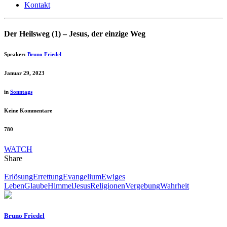
Kontakt
Der Heilsweg (1) – Jesus, der einzige Weg
Speaker:
Bruno Friedel
Januar 29, 2023
in
Sonntags
Keine Kommentare
780
WATCH
Share
Erlösung
Errettung
Evangelium
Ewiges
Leben
Glaube
Himmel
Jesus
Religionen
Vergebung
Wahrheit
Bruno Friedel