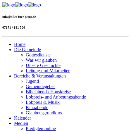
info@alles-fuer-jesus.de
07171 / 181 500
Home
Die Gemeinde
Gottesdienste
Was wir glauben
Unsere Geschichte
Leitung und Mitarbeiter
Bereiche & Veranstaltungen
Jugend
Gemeindegebet
Bibelabend / Hauskreise
Lobpreis- und Anbetungsabende
Lobpreis & Musik
Kinoabende
Glaubensgrundkurs
Kalender
Medien
Predigten online